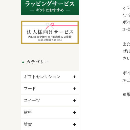
オ
な
ポ
≫
ま
ぜ
さ
カテゴリー
ポ
ギフトセレクション
≫
フード
※
スイーツ
飲料
雑貨