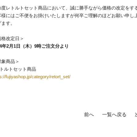
の度レトルトセット商品において、誠に勝手ながら価格の改定をす
客様にはご不便をお掛けいたしますが何卒ご理解のほどお願い申し
げます。
価格改定日＞
24年2月1日（木）9時ご注文分より
対象商品＞
レトルトセット商品
s://fujiyashop.jp/category/retort_set/
前へ
一覧へ戻る