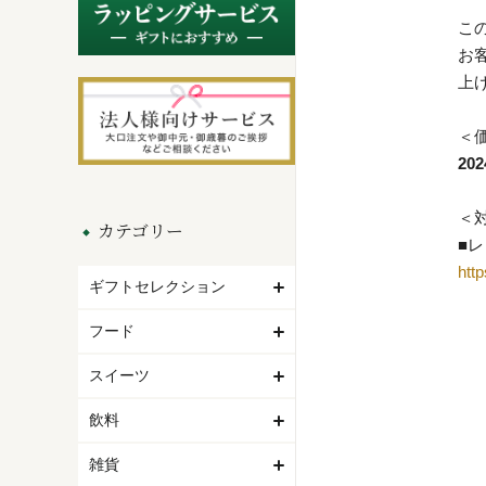
こ
お
上
＜
20
＜
カテゴリー
■
http
ギフトセレクション
フード
スイーツ
飲料
雑貨