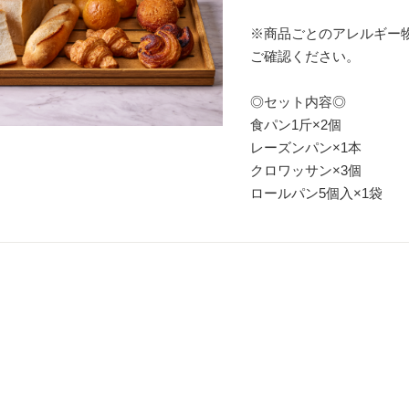
※商品ごとのアレルギー
ご確認ください。
◎セット内容◎
食パン1斤×2個
レーズンパン×1本
クロワッサン×3個
ロールパン5個入×1袋