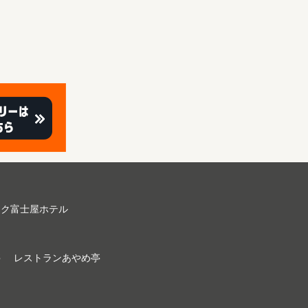
ーク富⼠屋ホテル
亭
レストランあやめ亭