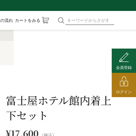
入の流れ
カートをみる
会員登録
ログイン
富士屋ホテル館内着上
下セット
¥17,600
（税込）