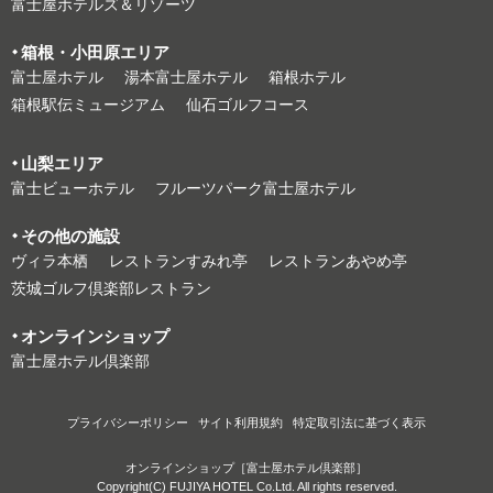
富⼠屋ホテルズ＆リゾーツ
箱根・⼩⽥原エリア
富⼠屋ホテル
湯本富⼠屋ホテル
箱根ホテル
箱根駅伝ミュージアム
仙石ゴルフコース
⼭梨エリア
富⼠ビューホテル
フルーツパーク富⼠屋ホテル
その他の施設
ヴィラ本栖
レストランすみれ亭
レストランあやめ亭
茨城ゴルフ倶楽部レストラン
オンラインショップ
富⼠屋ホテル倶楽部
プライバシーポリシー
サイト利⽤規約
特定取引法に基づく表⽰
オンラインショップ［富士屋ホテル倶楽部］
Copyright(C) FUJIYA HOTEL Co.Ltd. All rights reserved.