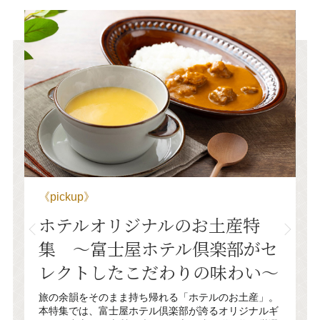
《pickup》
土産特
ギフトにおすすめしたい富士
楽部がセ
ホテルのカレーセット特集〜
味わい〜
正時代から受け継がれてきた
テルの味〜
のお土産」。
オリジナルギ