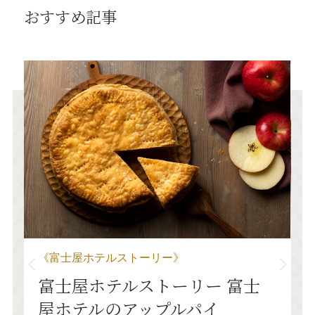
おすすめ記事
《
《富士屋ホテルストーリー》
富士屋ホテルストーリー 富士
セ
今
屋ホテルのアップルパイ
へ