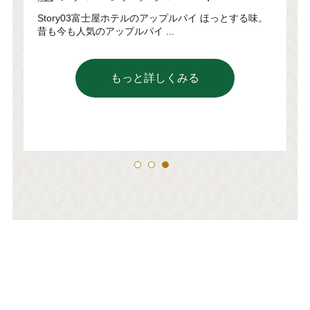
〜
っ
Story03富士屋ホテルのアップルパイ ほっとする味。
す
。
昔も今も人気のアップルパイ ...
ギ
選
もっと詳しくみる