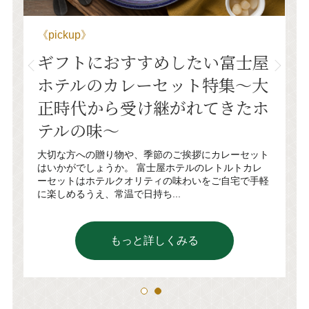
《pickup》
《
ギフトにおすすめしたい富士屋
ホテルのカレーセット特集〜大
戚
今
い
へ
正時代から受け継がれてきたホ
っ
テルの味〜
す
大切な方への贈り物や、季節のご挨拶にカレーセット
はいかがでしょうか。 富士屋ホテルのレトルトカレ
ーセットはホテルクオリティの味わいをご自宅で手軽
に楽しめるうえ、常温で日持ち...
もっと詳しくみる