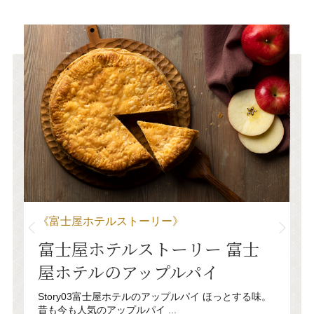
《pickup》
屋ホテルストーリー》
帰省土産に
屋ホテルストーリー 富士
今年の夏の帰省はも
テルのアップルパイ
への手土産は決まり
ったら喜ばれるだろ
y03富士屋ホテルのアップルパイ ほっとする味。
す。 久々に再会...
人気のアップルパイ ...