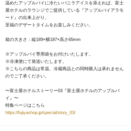
温めたアップルパイに冷たいバニラアイスを添えれば、富士
屋ホテルのラウンジでご提供している『アップルパイアラモ
ード』の出来上がり。
至福のデザートタイムをお楽しみください。
箱の大きさ：縦189×横187×高さ65mm
※アップルパイ専用袋をお付けいたします。
※冷凍便にて発送いたします。
※こちらの商品は常温、冷蔵商品との同時購入は承れません
のでご了承ください。
〜富士屋ホテルストーリー03『富士屋ホテルのアップルパ
イ』〜
特集ページはこちら
https://fujiyashop.jp/special/story_03/