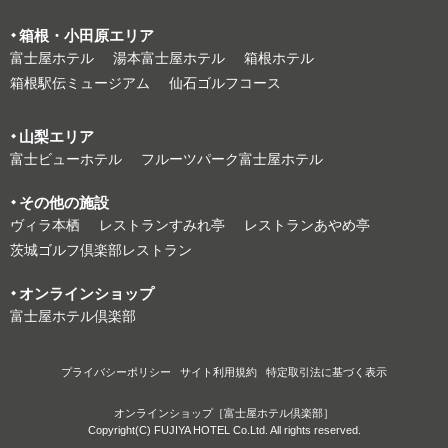
箱根・⼩⽥原エリア
富⼠屋ホテル
湯本富⼠屋ホテル
箱根ホテル
箱根駅伝ミュージアム
仙石ゴルフコース
⼭梨エリア
富⼠ビューホテル
フルーツパーク富⼠屋ホテル
その他の施設
ヴィラ本栖
レストランすみれ亭
レストランあやめ亭
茨城ゴルフ倶楽部レストラン
オンラインショップ
富⼠屋ホテル倶楽部
プライバシーポリシー
サイト利⽤規約
特定取引法に基づく表⽰
オンラインショップ［富士屋ホテル倶楽部］
Copyright(C) FUJIYA HOTEL Co.Ltd. All rights reserved.