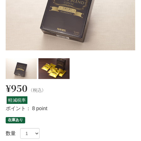
¥950
（税込）
軽減税率
ポイント：
8 point
在庫あり
数量