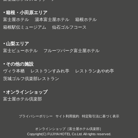
箱根・⼩⽥原エリア
富⼠屋ホテル
湯本富⼠屋ホテル
箱根ホテル
箱根駅伝ミュージアム
仙石ゴルフコース
⼭梨エリア
富⼠ビューホテル
フルーツパーク富⼠屋ホテル
その他の施設
ヴィラ本栖
レストランすみれ亭
レストランあやめ亭
茨城ゴルフ倶楽部レストラン
オンラインショップ
富⼠屋ホテル倶楽部
プライバシーポリシー
サイト利⽤規約
特定取引法に基づく表⽰
オンラインショップ［富士屋ホテル倶楽部］
Copyright(C) FUJIYA HOTEL Co.Ltd. All rights reserved.