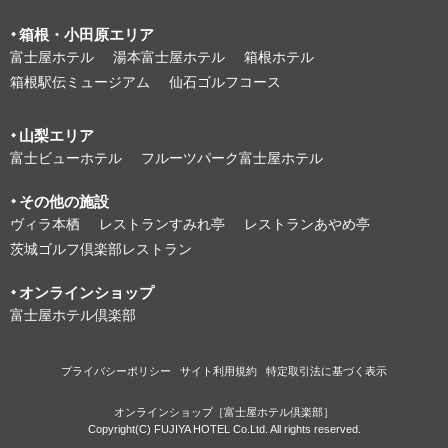
箱根・⼩⽥原エリア
富⼠屋ホテル
湯本富⼠屋ホテル
箱根ホテル
箱根駅伝ミュージアム
仙石ゴルフコース
⼭梨エリア
富⼠ビューホテル
フルーツパーク富⼠屋ホテル
その他の施設
ヴィラ本栖
レストランすみれ亭
レストランあやめ亭
茨城ゴルフ倶楽部レストラン
オンラインショップ
富⼠屋ホテル倶楽部
プライバシーポリシー
サイト利⽤規約
特定取引法に基づく表⽰
オンラインショップ［富士屋ホテル倶楽部］
Copyright(C) FUJIYA HOTEL Co.Ltd. All rights reserved.