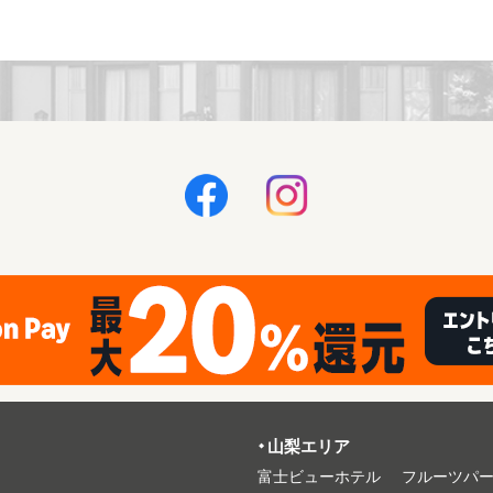
⼭梨エリア
富⼠ビューホテル
フルーツパ