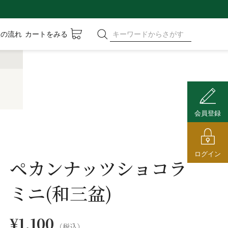
入の流れ
カートをみる
会員登録
ログイン
ペカンナッツショコラ
ミニ(和三盆)
¥1,100
（税込）