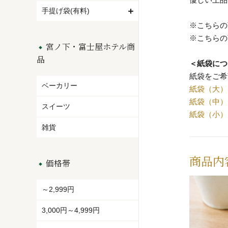
手提げ袋(有料)
※こちらの
※こちらの
宮ノ下・富士屋ホテル商
品
＜紙袋につ
紙袋をご希
ベーカリー
紙袋（大）
紙袋（中）
スイーツ
紙袋（小）
雑貨
商品内
価格帯
～2,999円
3,000円～4,999円