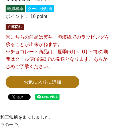
軽減税率
クール便配送
ポイント：
10 point
在庫切れ
※こちらの商品は熨斗・包装紙でのラッピングを
承ることが出来かねます。
※チョコレート商品は、夏季(6月～9月下旬)の期
間はクール便(冷蔵)での発送となります。あらか
じめご了承ください。
お気に入りに追加
産和三盆糖をまぶしました。
コラの一つ。